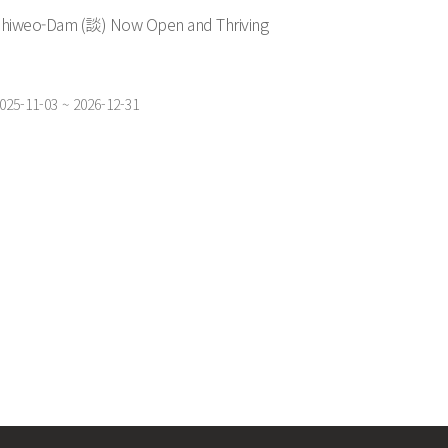
Shiweo-Dam (談) Now Open and Thriving
025-11-03 ~ 2026-12-31