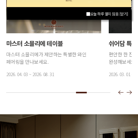
오늘 하루 열지 않음
오늘 하루 열지 않음
[닫기]
[닫기]
마스터 소믈리에 테이블
쉬어담 특별
마스터 소믈리에가 제안하는 특별한 와인
편안한 한 잔의
페어링을 만나보세요.
완성해보세요.
2026. 04. 03 ~ 2026. 08. 31
2026. 03. 01 ~ 2